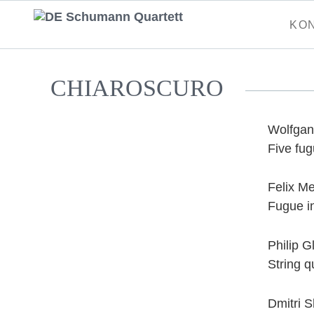
Naviga
KO
übersp
CHIAROSCURO
Wolfgan
Five fu
Felix M
Fugue in
Philip G
String q
Dmitri 