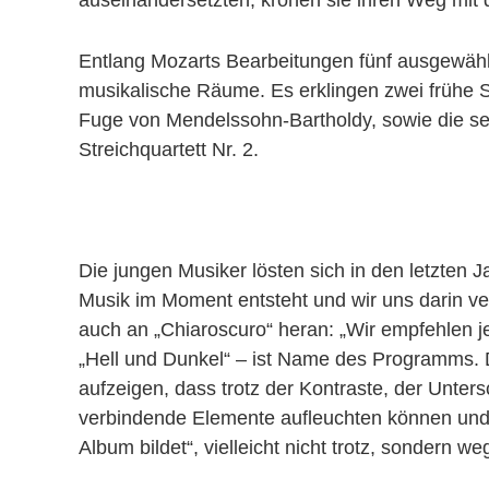
auseinandersetzten, krönen sie ihren Weg mit
Entlang Mozarts Bearbeitungen fünf ausgewählte
musikalische Räume. Es erklingen zwei frühe St
Fuge von Mendelssohn-Bartholdy, sowie die se
Streichquartett Nr. 2.
Die jungen Musiker lösten sich in den letzten
Musik im Moment entsteht und wir uns darin ver
auch an „Chiaroscuro“ heran: „Wir empfehlen j
„Hell und Dunkel“ – ist Name des Programms. 
aufzeigen, dass trotz der Kontraste, der Unt
verbindende Elemente aufleuchten können und v
Album bildet“, vielleicht nicht trotz, sondern w