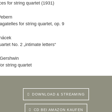
es for string quartet (1931)
Webern
agatelles for string quartet, op. 9
nácek
uartet No. 2 „intimate letters“
Gershwin
for string quartet
DOWNLOAD & STREAMING
CD BEI AMAZON KAUFEN