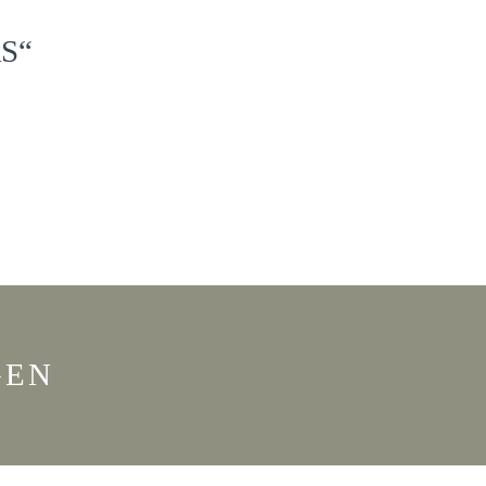
S“
GEN