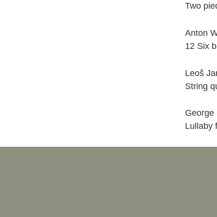
Two piec
Anton 
12 Six b
Leoš Ja
String q
George 
Lullaby 