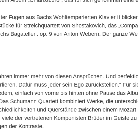
 dem Album „Chiaroscuro“, das für sich genommen eine 
r Fugen aus Bachs Wohltemperierten Klavier II blicken s
ücke für Streichquartett von Shostakovich, das „Company
chs Bagatellen, op. 9 von Anton Webern. Der ganze Weg
 Jahren immer mehr von diesen Ansprüchen. Und perfektio
lieren. Dafür muss jeder sein Ego zurückstellen.“ Für s
edem, einfach von vorne bis hinten ohne Pause das Album
Das Schumann Quartett kombiniert Werke, die unterschie
erschiedlichkeiten und Querstände zwischen einem Moza
iele der vertretenen Komponisten Brüder im Geiste zu s
egen der Kontraste.