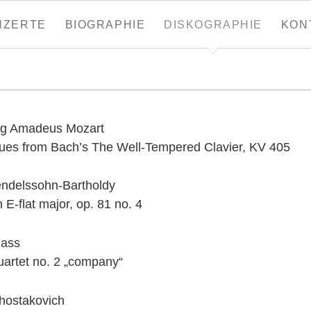
tion
NZERTE
BIOGRAPHIE
DISKOGRAPHIE
KON
ringen
g Amadeus Mozart
gues from Bach’s The Well-Tempered Clavier, KV 405
endelssohn-Bartholdy
 E-flat major, op. 81 no. 4
lass
uartet no. 2 „company“
Shostakovich