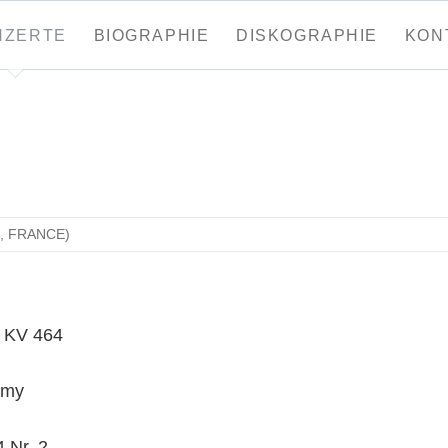
tion
NZERTE
BIOGRAPHIE
DISKOGRAPHIE
KON
ringen
U, FRANCE)
r KV 464
rmy
 Nr. 2