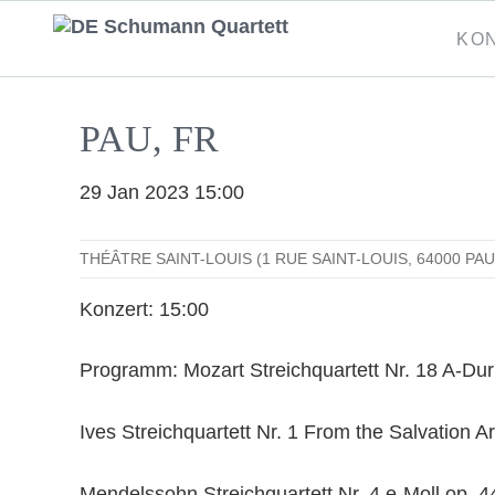
Naviga
KO
übersp
PAU, FR
29 Jan 2023 15:00
THÉÂTRE SAINT-LOUIS (1 RUE SAINT-LOUIS, 64000 PA
Konzert: 15:00
Programm: Mozart Streichquartett Nr. 18 A-Du
Ives Streichquartett Nr. 1 From the Salvation A
Mendelssohn Streichquartett Nr. 4 e-Moll op. 44