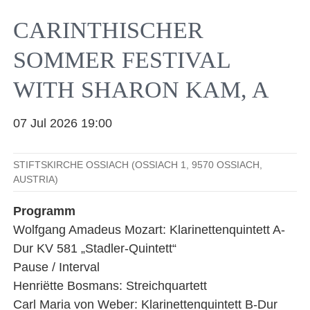
Facebook
YouTube
Instagram
EMail
CARINTHISCHER
SOMMER FESTIVAL
WITH SHARON KAM, A
07 Jul 2026 19:00
STIFTSKIRCHE OSSIACH (OSSIACH 1, 9570 OSSIACH,
AUSTRIA)
Programm
Wolfgang Amadeus Mozart: Klarinettenquintett A-
Dur KV 581 „Stadler-Quintett“
Pause / Interval
Henriëtte Bosmans: Streichquartett
Carl Maria von Weber: Klarinettenquintett B-Dur