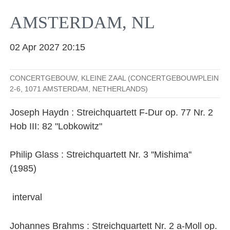
Facebook
YouTube
Instagram
EMail
AMSTERDAM, NL
02 Apr 2027 20:15
CONCERTGEBOUW, KLEINE ZAAL (CONCERTGEBOUWPLEIN
2-6, 1071 AMSTERDAM, NETHERLANDS)
Joseph Haydn : Streichquartett F-Dur op. 77 Nr. 2
Hob III: 82 "Lobkowitz"
Philip Glass : Streichquartett Nr. 3 ''Mishima''
(1985)
interval
Johannes Brahms : Streichquartett Nr. 2 a-Moll op.