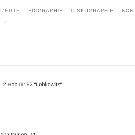
tion
NZERTE
BIOGRAPHIE
DISKOGRAPHIE
KON
ringen
. 2 Hob III: 82 "Lobkowitz"
. 1 D-Dur op. 11