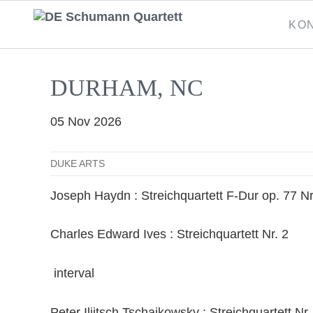
Naviga
KO
übersp
DURHAM, NC
05 Nov 2026
DUKE ARTS
Joseph Haydn : Streichquartett F-Dur op. 77 Nr
Charles Edward Ives : Streichquartett Nr. 2
interval
Peter Iljitsch Tschaikowsky : Streichquartett Nr