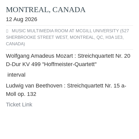
MONTREAL, CANADA
Facebook
YouTube
Instagram
EMail
12 Aug 2026
MUSIC MULTIMEDIA ROOM AT MCGILL UNIVERSITY (527
SHERBROOKE STREET WEST, MONTREAL, QC, H3A 1E3,
CANADA)
Wolfgang Amadeus Mozart : Streichquartett Nr. 20
D-Dur KV 499 ''Hoffmeister-Quartett''
interval
Ludwig van Beethoven : Streichquartett Nr. 15 a-
Moll op. 132
Ticket Link